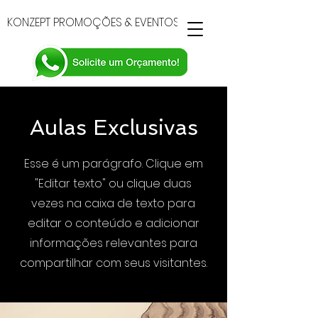
KONZEPT PROMOÇÕES & EVENTOS
Aulas Exclusivas
Esse é um parágrafo. Clique em
"Editar texto" ou clique duas
vezes na caixa de texto para
editar o conteúdo e adicionar
informações relevantes para
compartilhar com seus visitantes.