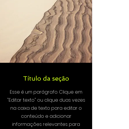
Título da seção
Esse é um parágrafo. Clique em
"Editar texto" ou clique duas vezes
na caixa de texto para editar o
conteúdo e adicionar
informações relevantes para