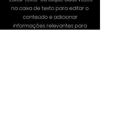
na caixa de texto para editar o
conteúdo e adicionar
informações relevantes para
compartilhar com seus visitantes.
Criando momentos
inequecíveis para
seu evento!!
Tel:
(21) 97575-5748
eventoskonzept@gmail.com
©konzeptpromocoes